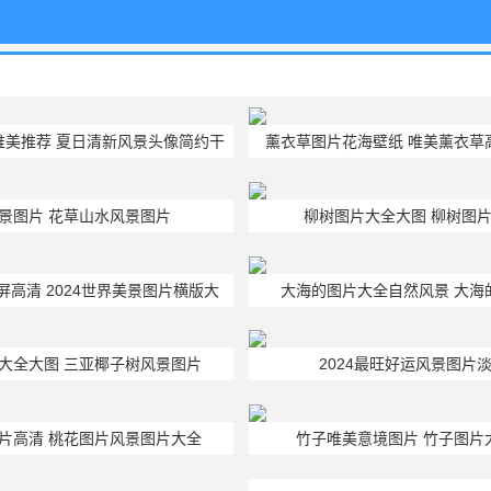
唯美推荐 夏日清新风景头像简约干
薰衣草图片花海壁纸 唯美薰衣草
净
景图片 花草山水风景图片
柳树图片大全大图 柳树图
高清 2024世界美景图片横版大
大海的图片大全自然风景 大海
全
大全大图 三亚椰子树风景图片
2024最旺好运风景图片
片高清 桃花图片风景图片大全
竹子唯美意境图片 竹子图片