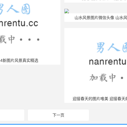
.
图片
波涛汹涌图片
海边图片
打包图片
雪景图片
雪
大瀑布尼亚加拉瀑布图片
森林图片
心情图片
震撼图片
手机版
|
电脑版
2011-2025 ©
喃仁图
m.nanrentu.cc
闽ICP备2022010308号-1