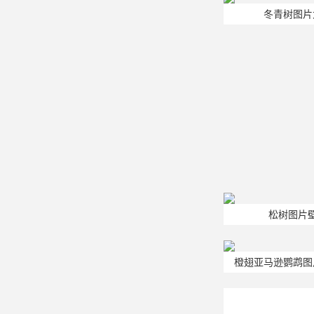
冬青树图片
松树图片
橙翅亚马逊鹦鹉图
图片20
山水风景图片
1/96
风景图片热门推