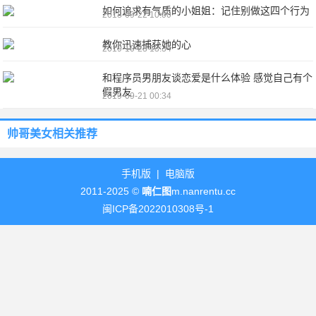
如何追求有气质的小姐姐：记住别做这四个行为
2018-09-22 10:00
教你迅速捕获她的心
2019-10-23 13:34
和程序员男朋友谈恋爱是什么体验 感觉自己有个
假男友
2019-09-21 00:34
帅哥美女
相关推荐
手机版
|
电脑版
2011-2025 ©
喃仁图
m.nanrentu.cc
闽ICP备2022010308号-1