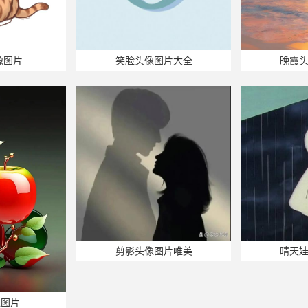
像图片
笑脸头像图片大全
晚霞
剪影头像图片唯美
晴天
像图片