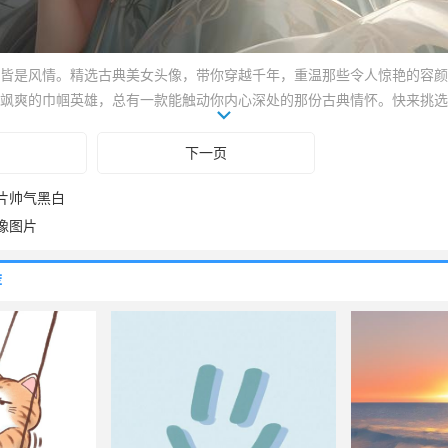
皆是风情。精选古典美女头像，带你穿越千年，重温那些令人惊艳的容颜
飒爽的巾帼英雄，总有一款能触动你内心深处的那份古典情怀。快来挑选
典韵味吧！更多绝美头像持续更新中，记得关注哦！
下一页
片帅气黑白
像图片
荐