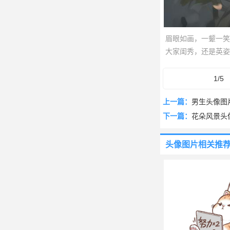
眉眼如画，一颦一笑
大家闺秀，还是英姿
的社交平台也充满古
1/5
上一篇：
男生头像图
下一篇：
花朵风景头
头像图片
相关推