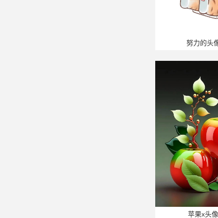
努力的头
苹果x头