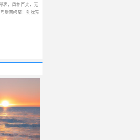
爆表，风格百变，无
号瞬间吸睛！别犹豫