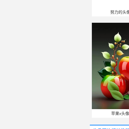
努力的头
苹果x头