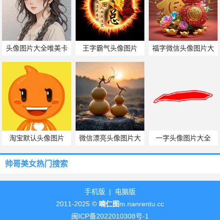
头像图片大全唯美卡
王字霸气头像图片
福字微信头像图片大
通
全
淘宝默认头像图片
微信漂亮头像图片大
一字头像图片大全
全
帅哥美女热门搜索
手机版
|
电脑版
2011-2025 ©
喃仁图
m.nanrentu.cc
闽ICP备2022010308号-1