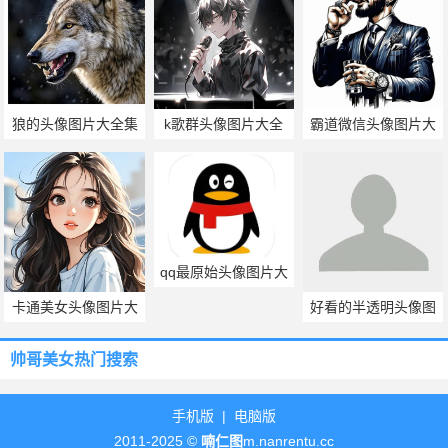
狼的头像图片大全集
k歌群头像图片大全
霸道微信头像图片大
全
qq最原始头像图片大
全
卡通美女头像图片大
好看的半透明头像图
全
片
帅哥美女热门搜索
手机版
|
电脑版
2011-2025 ©
喃仁图
m.nanrentu.cc