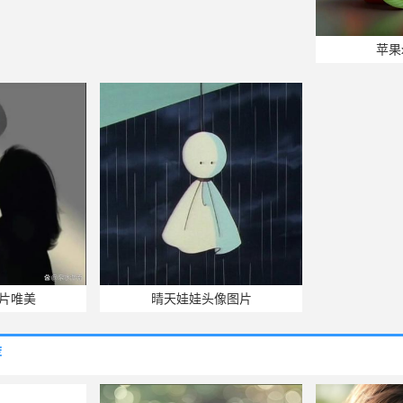
苹果
片唯美
晴天娃娃头像图片
荐