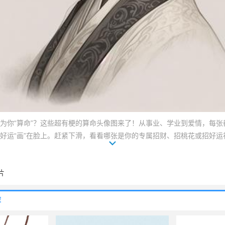
为你“算命”？这些超有梗的算命头像图来了！从事业、学业到爱情，每张
好运“画”在脸上。赶紧下滑，看看哪张是你的专属招财、招桃花或招好运
真就来了呢！#算命头像 #转运头像 #好运连连
片
荐