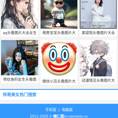
qq头像图片大全女生
萌男宝宝头像图片大
美容院头像图片大全
唯美
全
带纹身的女生头像图
动漫情吕头像图片大
微信小丑头像图片大
片
全
全
帅哥美女热门搜索
手机版
|
电脑版
2011-2025 ©
喃仁图
m.nanrentu.cc