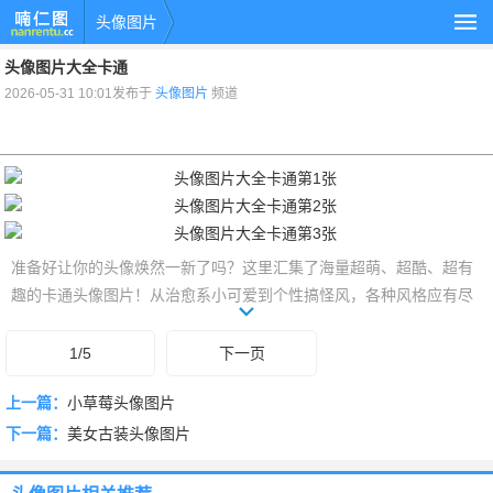
头像图片
头像图片大全卡通
2026-05-31 10:01发布于
头像图片
频道
准备好让你的头像焕然一新了吗？这里汇集了海量超萌、超酷、超有
趣的卡通头像图片！从治愈系小可爱到个性搞怪风，各种风格应有尽
有。无论你是想卖萌、耍酷还是表达独特品味，都能在这里找到你的
专属标志。赶紧往下翻，挑一张最能代表你的卡通头像，瞬间点亮你
1/5
下一页
的社交主页，让你的每一次亮相都与众不同！
上一篇：
小草莓头像图片
下一篇：
美女古装头像图片