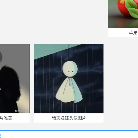
苹果
片唯美
晴天娃娃头像图片
荐