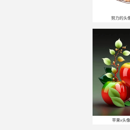
努力的头
苹果x头