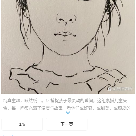
纯真童趣，跃然纸上。✨ 捕捉孩子最灵动的瞬间，这组素描儿童头
像，每一笔都充满了温度与故事。看他们或好奇、或甜美、或顽皮的
眼神，仿佛能听见银铃般的笑声。简单线条勾勒出的，是生命最初的
美好。快来感受这份治愈，让艺术点亮你的心情！
1/6
下一页