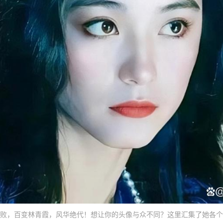
败，百变林青霞，风华绝代！想让你的头像与众不同？这里汇集了她各个