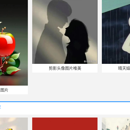
剪影头像图片唯美
晴天
像图片
荐