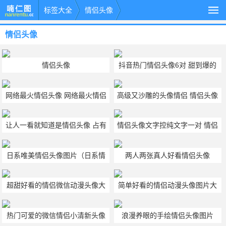
标签大全
情侣头像
情侣头像
情侣头像
抖音热门情侣头像6对 甜到爆的
情侣头像一对
网络最火情侣头像 网络最火情侣
高级又沙雕的头像情侣 情侣头像
头像图片大全
搞笑沙雕一男一女
让人一看就知道是情侣头像 占有
情侣头像文字控纯文字一对 情侣
欲很强的情侣头像
头像带文字
日系唯美情侣头像图片（日系情
两人两张真人好看情侣头像
侣头像）
超甜好看的情侣微信动漫头像大
简单好看的情侣动漫头像图片大
全
全
热门可爱的微信情侣小清新头像
浪漫养眼的手绘情侣头像图片