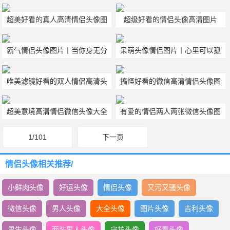
图片
超美好看的真人高清情侣头像图
超级好看的情侣头像高清图片
片大全
霸气情侣头像图片丨当你身无分
呆萌头像情侣图片丨心里可以孤
文时经历的世界更彻底
独,但骨子里不能敏感
唯美滤镜好看的双人情侣高清头
搞怪好看的微信高清情侣头像图
像图片
片
超美意境高清情侣微信头像大全
有爱的情侣两人两张微信头像图
片
1/101
下一页
情侣头像相关推荐/
小鲜肉头像
好运头像
情侣头像
又污又骚头像
微信头像
男人头像
大全头像
图片头像
吉利头像
男生头像
西装男人头像
守护头像
好看头像