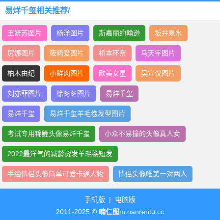
易烊千玺相关推荐/
王妍苏图片
杨洋图片
斯嘉丽约翰逊
坂井泉水
厉娜图片
筱崎爱图片
桥本环奈
马天宇图片
柏木由纪
小鲜肉图片
欧美女星
吴宣仪图片
刘亦菲图片
徐冬冬图片
易烊千玺
易烊千玺
易烊千玺羊毛卷发型图片
考试专用锦鲤头像易烊千玺
小众不易撞的头像真人女
2022最洋气的减龄烫发羊毛卷短发
手绘情侣头像简单可爱卡通人物
情侣头像唯美一对两人
手机版
|
电脑版
2011-2025 ©
喃仁图
m.nanrentu.cc