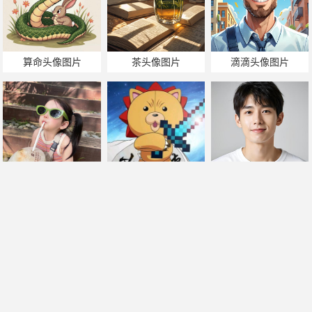
算命头像图片
茶头像图片
滴滴头像图片
头像图片宝宝
小本头像图片
真实头像图片
帅哥美女热门搜索
手机版
|
电脑版
2011-2025 ©
喃仁图
m.nanrentu.cc
闽ICP备2022010308号-1