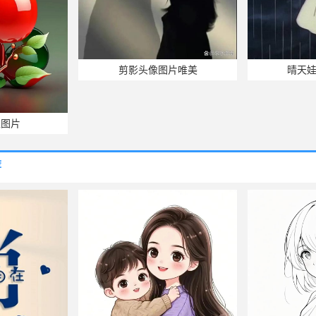
剪影头像图片唯美
晴天
像图片
荐