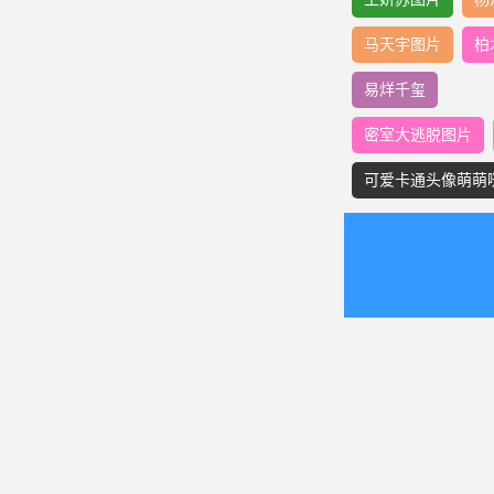
马天宇图片
柏
易烊千玺
密室大逃脱图片
可爱卡通头像萌萌