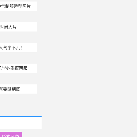
帅气制服造型图片
气时尚大片
人气宇不凡！
机学冬季撩西服
季就要酷到底
桥本环奈