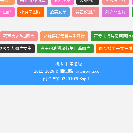
木由纪
小鲜肉图片
欧美女星
吴宣仪图片
刘亦菲图片
密室大逃脱2图片
这就是街舞第三季图片
可爱卡通头像萌萌哒
哒吸引人图片女生
妻子的浪漫旅行第四季图片
圆脸矮个子女生适
手机版
|
电脑版
2011-2025 ©
喃仁图
m.nanrentu.cc
闽ICP备2022010308号-1