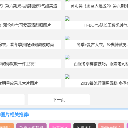
2》第六期双马尾制服帅气甜美造
黄明昊《密室大逃脱2》第六期
型图片
2》邓伦帅气可爱高清剧照图片
TFBOYS队长王俊凯帅
尚棉衣，看冬季搭配如何颠覆时尚
冬季+复古大衣，经典铸就男
季的你就缺一件卫衣！
西服冬季穿搭技巧，跟着老司
女明星应采儿大片图片
2019最流行潮男混搭 冬
下一页
图片相关推荐/
洋图片
斯嘉丽约翰逊
坂井泉水
厉娜图片
筱崎爱图片