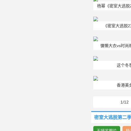
杨幂《密室大逃脱
《密室大逃脱
慵懒大衣vs时
这个冬
香港美
1/12
密室大逃脱第二季
王妍苏图片
杨